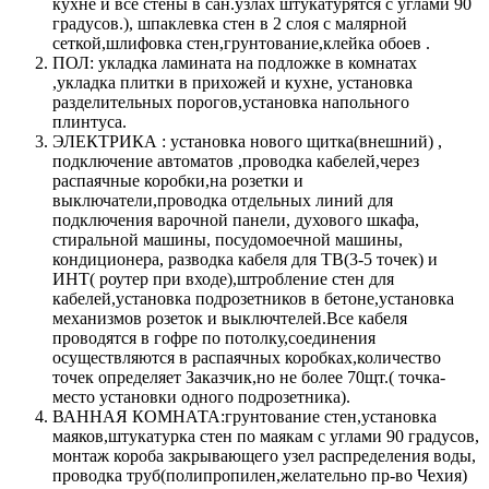
кухне и все стены в сан.узлах штукатурятся с углами 90
градусов.), шпаклевка стен в 2 слоя с малярной
сеткой,шлифовка стен,грунтование,клейка обоев .
ПОЛ: укладка ламината на подложке в комнатах
,укладка плитки в прихожей и кухне, установка
разделительных порогов,установка напольного
плинтуса.
ЭЛЕКТРИКА : установка нового щитка(внешний) ,
подключение автоматов ,проводка кабелей,через
распаячные коробки,на розетки и
выключатели,проводка отдельных линий для
подключения варочной панели, духового шкафа,
стиральной машины, посудомоечной машины,
кондиционера, разводка кабеля для ТВ(3-5 точек) и
ИНТ( роутер при входе),штробление стен для
кабелей,установка подрозетников в бетоне,установка
механизмов розеток и выключтелей.Все кабеля
проводятся в гофре по потолку,соединения
осуществляются в распаячных коробках,количество
точек определяет Заказчик,но не более 70щт.( точка-
место установки одного подрозетника).
ВАННАЯ КОМНАТА:грунтование стен,установка
маяков,штукатурка стен по маякам с углами 90 градусов,
монтаж короба закрывающего узел распределения воды,
проводка труб(полипропилен,желательно пр-во Чехия)