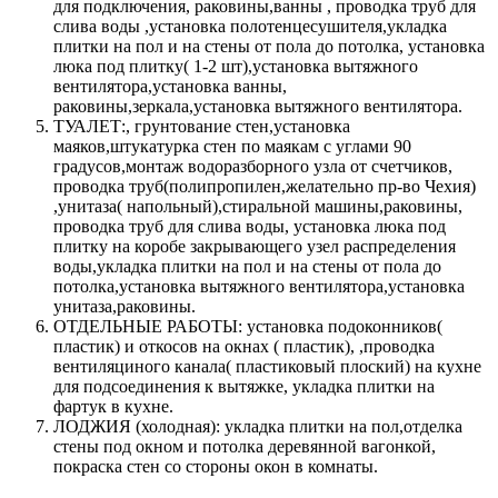
для подключения, раковины,ванны , проводка труб для
слива воды ,установка полотенцесушителя,укладка
плитки на пол и на стены от пола до потолка, установка
люка под плитку( 1-2 шт),установка вытяжного
вентилятора,установка ванны,
раковины,зеркала,установка вытяжного вентилятора.
ТУАЛЕТ:, грунтование стен,установка
маяков,штукатурка стен по маякам с углами 90
градусов,монтаж водоразборного узла от счетчиков,
проводка труб(полипропилен,желательно пр-во Чехия)
,унитаза( напольный),стиральной машины,раковины,
проводка труб для слива воды, установка люка под
плитку на коробе закрывающего узел распределения
воды,укладка плитки на пол и на стены от пола до
потолка,установка вытяжного вентилятора,установка
унитаза,раковины.
ОТДЕЛЬНЫЕ РАБОТЫ: установка подоконников(
пластик) и откосов на окнах ( пластик), ,проводка
вентиляциного канала( пластиковый плоский) на кухне
для подсоединения к вытяжке, укладка плитки на
фартук в кухне.
ЛОДЖИЯ (холодная): укладка плитки на пол,отделка
стены под окном и потолка деревянной вагонкой,
покраска стен со стороны окон в комнаты.